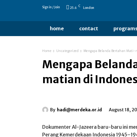
C
Sign in / Join
25.6
London
home
contact
program
Home
Uncategorized
Mengapa Belanda Bertahan Mati-m
Mengapa Belanda
matian di Indones
By
hadi@merdeka.or.id
August 18, 2
Dokumenter Al-Jazeera baru-baru ini me
Perang Kemerdekaan Indonesia 1945–1949