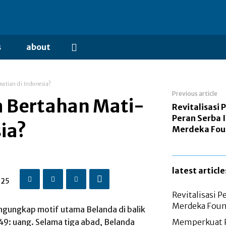
s
about
atian di Indonesia?
Previous article
 Bertahan Mati-
Revitalisasi 
Peran Serba 
ia?
Merdeka Fou
latest article
025
Revitalisasi 
Merdeka Foun
ngungkap motif utama Belanda di balik
: uang. Selama tiga abad, Belanda
Memperkuat Pe