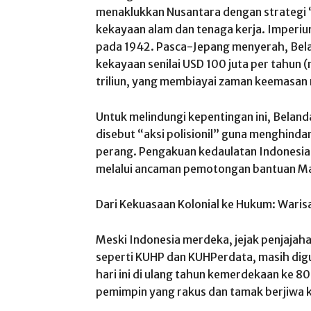
menaklukkan Nusantara dengan strategi
kekayaan alam dan tenaga kerja. Imperi
pada 1942. Pasca-Jepang menyerah, Bel
kekayaan senilai USD 100 juta per tahun (n
triliun, yang membiayai zaman keemasan
Untuk melindungi kepentingan ini, Beland
disebut “aksi polisionil” guna menghinda
perang. Pengakuan kedaulatan Indonesia 
melalui ancaman pemotongan bantuan Mar
Dari Kekuasaan Kolonial ke Hukum: Warisa
Meski Indonesia merdeka, jejak penjajaha
seperti KUHP dan KUHPerdata, masih di
hari ini di ulang tahun kemerdekaan ke 80.
pemimpin yang rakus dan tamak berjiwa k