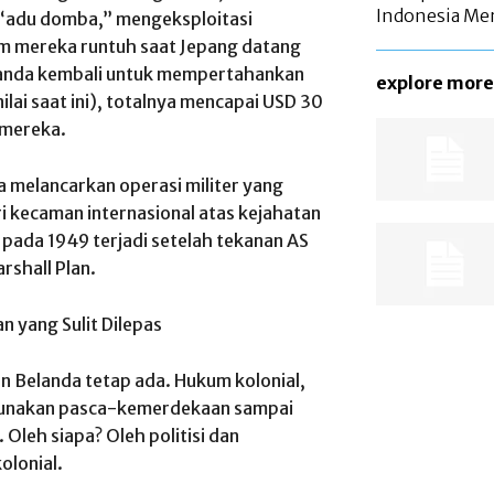
Indonesia Me
 “adu domba,” mengeksploitasi
um mereka runtuh saat Jepang datang
anda kembali untuk mempertahankan
explore more
ilai saat ini), totalnya mencapai USD 30
 mereka.
a melancarkan operasi militer yang
ri kecaman internasional atas kejahatan
pada 1949 terjadi setelah tekanan AS
shall Plan.
n yang Sulit Dilepas
n Belanda tetap ada. Hukum kolonial,
gunakan pasca-kemerdekaan sampai
 Oleh siapa? Oleh politisi dan
olonial.