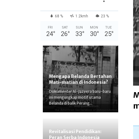
°
68 %
1.2kmh
23 %
FRI
SAT
SUN
MON
TUE
24
°
26
°
33
°
30
°
25
°
Mengapa Belanda Bertahan
Mati-matian di Indonesia?
Dokumenter Al-Jazeera baru-baru
M
ini mengungkap motif utama
Belanda di balik Perang...
m
Revitalisasi Pendidikan:
Peran Serba Indonesia