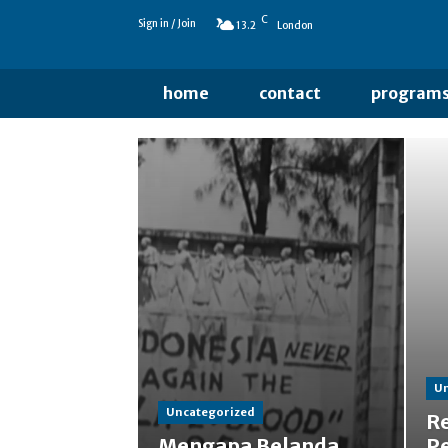
C
Sign in / Join
13.2
London
home
contact
program
Un
Uncategorized
Re
Mengapa Belanda
Pe