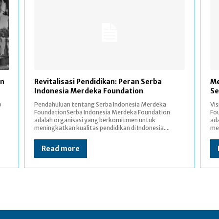
an
Revitalisasi Pendidikan: Peran Serba
Me
Indonesia Merdeka Foundation
Se
p
Pendahuluan tentang Serba Indonesia Merdeka
Vis
FoundationSerba Indonesia Merdeka Foundation
Fo
adalah organisasi yang berkomitmen untuk
ad
meningkatkan kualitas pendidikan di Indonesia....
mel
Read more