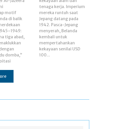
 Al-Jazeera
 alam dan
ni
ium
p motif
tuh saat
da di balik
tang pada
merdekaan
ca-Jepang
1945–1949:
, Belanda
ma tiga abad,
i untuk
enaklukkan
ahankan
 dengan
ilai USD
adu domba,”
100...
itasi
ore