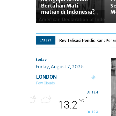
Bertahan Mati-
Se
matian di Indonesia?
M
Revitalisasi Pendidikan: Per
LATEST
today
Friday, August 7, 2026
LONDON
Few Clouds
13.4
°
°
C
13.2
10.3