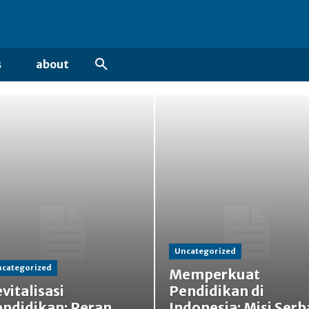
s
about
Uncategorized
categorized
Memperkuat
vitalisasi
Pendidikan di
ndidikan: Peran
Indonesia: Misi Serb