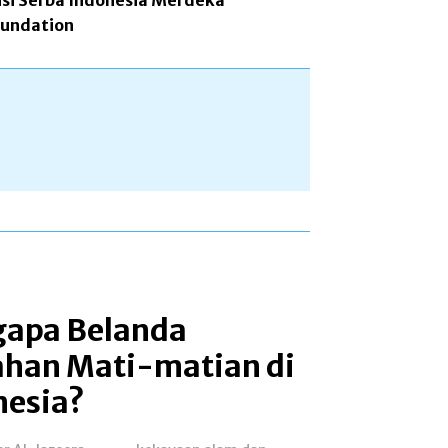
si Serba Indonesia Merdeka
undation
apa Belanda
ahan Mati-matian di
nesia?